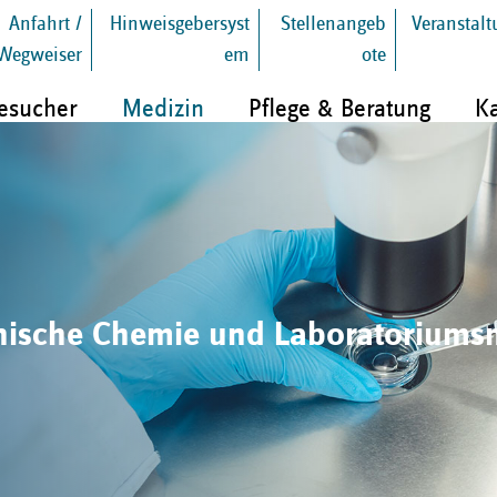
Anfahrt /
Hinweisgebersyst
Stellenangeb
Veranstal
Wegweiser
em
ote
Besucher
Medizin
Pflege & Beratung
Ka
Klinische Chemie und Laboratoriums