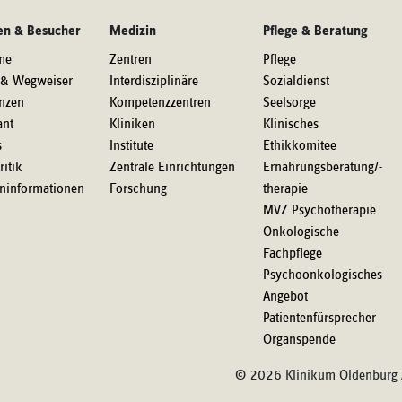
en & Besucher
Medizin
Pflege & Beratung
me
Zentren
Pflege
 & Wegweiser
Interdisziplinäre
Sozialdienst
nzen
Kompetenzzentren
Seelsorge
ant
Kliniken
Klinisches
s
Institute
Ethikkomitee
ritik
Zentrale Einrichtungen
Ernährungsberatung/-
eninformationen
Forschung
therapie
MVZ Psychotherapie
Onkologische
Fachpflege
Psychoonkologisches
Angebot
Patientenfürsprecher
Organspende
© 2026 Klinikum Oldenburg