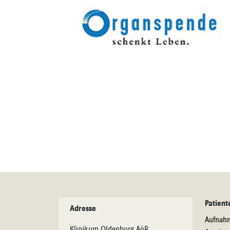
Patient
Adresse
Aufnah
Klinikum Oldenburg AöR