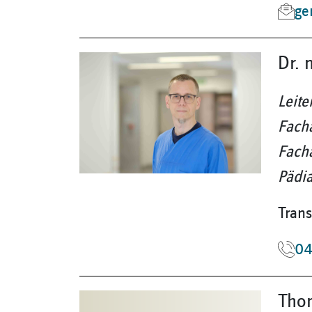
ge
Dr. 
Leite
Fach
Facha
Pädia
Trans
04
Tho