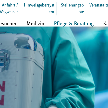
Anfahrt /
Hinweisgebersyst
Stellenangeb
Veranstal
Wegweiser
em
ote
Besucher
Medizin
Pflege & Beratung
Ka