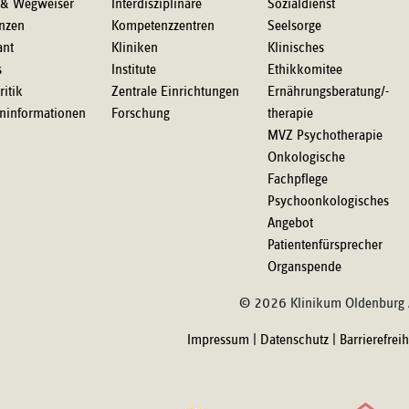
 & Wegweiser
Interdisziplinäre
Sozialdienst
nzen
Kompetenzzentren
Seelsorge
ant
Kliniken
Klinisches
s
Institute
Ethikkomitee
ritik
Zentrale Einrichtungen
Ernährungsberatung/-
eninformationen
Forschung
therapie
MVZ Psychotherapie
Onkologische
Fachpflege
Psychoonkologisches
Angebot
Patientenfürsprecher
Organspende
© 2026 Klinikum Oldenburg
Impressum
|
Datenschutz
|
Barrierefrei