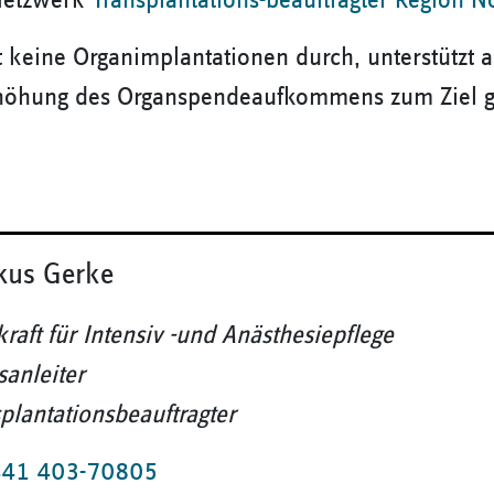
 Netzwerk
Transplantations-beauftragter Region No
 keine Organimplantationen durch, unterstützt a
Erhöhung des Organspendeaufkommens zum Ziel ge
kus Gerke
raft für Intensiv -und Anästhesiepflege
sanleiter
plantationsbeauftragter
41 403-70805