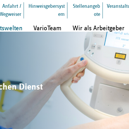
Anfahrt /
Hinweisgebersyst
Stellenangeb
Veranstal
Wegweiser
em
ote
tswelten
VarioTeam
Wir als Arbeitgeber
schen Dienst