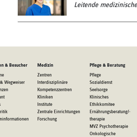
Leitende medizinische
en & Besucher
Medizin
Pflege & Beratung
me
Zentren
Pflege
 & Wegweiser
Interdisziplinäre
Sozialdienst
nzen
Kompetenzzentren
Seelsorge
ant
Kliniken
Klinisches
s
Institute
Ethikkomitee
ritik
Zentrale Einrichtungen
Ernährungsberatung/-
eninformationen
Forschung
therapie
MVZ Psychotherapie
Onkologische