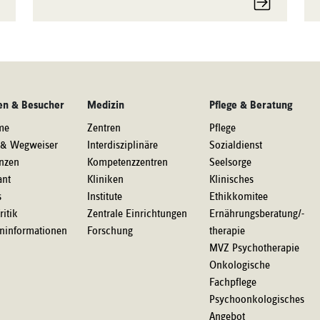
en & Besucher
Medizin
Pflege & Beratung
me
Zentren
Pflege
 & Wegweiser
Interdisziplinäre
Sozialdienst
nzen
Kompetenzzentren
Seelsorge
ant
Kliniken
Klinisches
s
Institute
Ethikkomitee
ritik
Zentrale Einrichtungen
Ernährungsberatung/-
eninformationen
Forschung
therapie
MVZ Psychotherapie
Onkologische
Fachpflege
Psychoonkologisches
Angebot