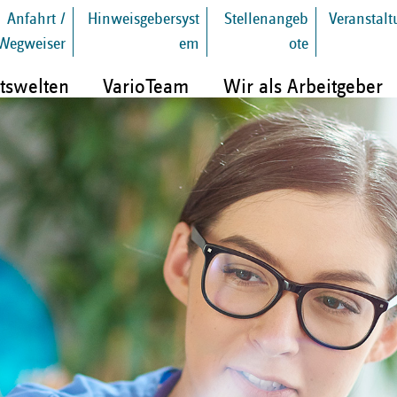
Anfahrt /
Hinweisgebersyst
Stellenangeb
Veranstal
Wegweiser
em
ote
tswelten
VarioTeam
Wir als Arbeitgeber