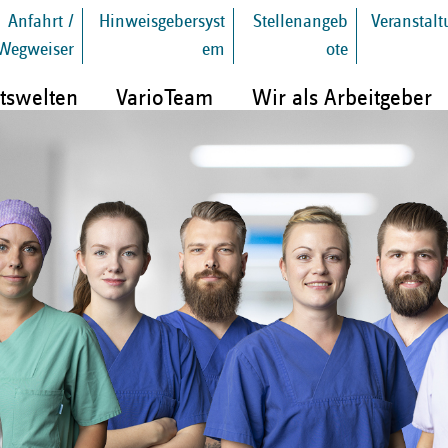
Anfahrt /
Hinweisgebersyst
Stellenangeb
Veranstal
Wegweiser
em
ote
tswelten
VarioTeam
Wir als Arbeitgeber