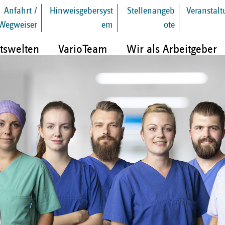
Anfahrt /
Hinweisgebersyst
Stellenangeb
Veranstal
Wegweiser
em
ote
tswelten
VarioTeam
Wir als Arbeitgeber