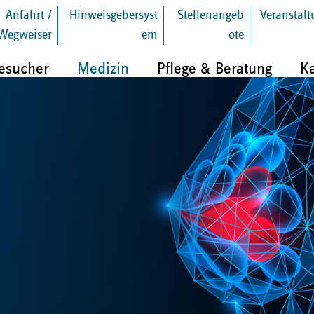
Anfahrt /
Hinweisgebersyst
Stellenangeb
Veranstal
Wegweiser
em
ote
Besucher
Medizin
Pflege & Beratung
Ka