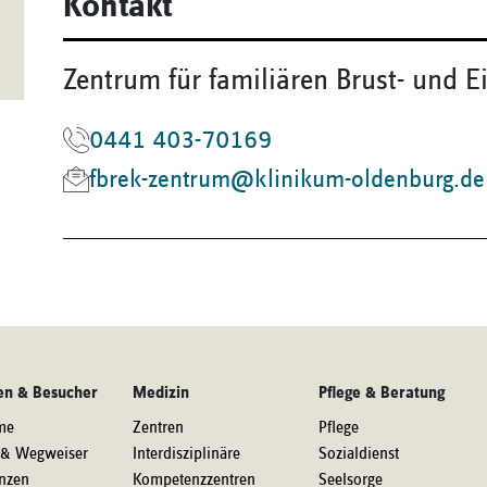
Kontakt
Zentrum für familiären Brust- und E
0441 403-70169
fbrek-zentrum@klinikum-oldenburg.de
en & Besucher
Medizin
Pflege & Beratung
me
Zentren
Pflege
 & Wegweiser
Interdisziplinäre
Sozialdienst
nzen
Kompetenzzentren
Seelsorge