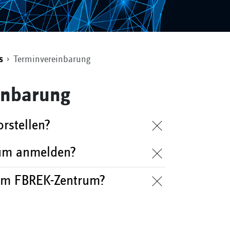
s
Terminvereinbarung
inbarung
rstellen?
rum anmelden?
 im FBREK-Zentrum?