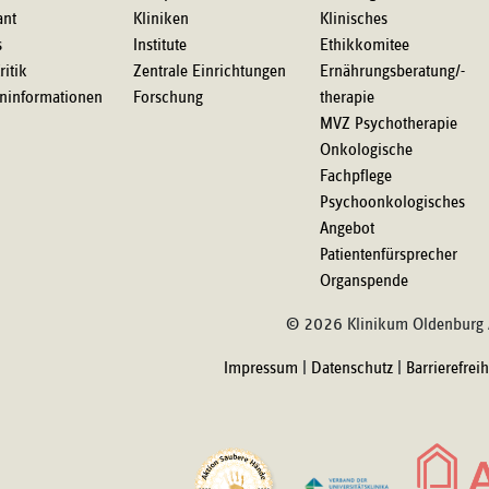
ant
Kliniken
Klinisches
s
Institute
Ethikkomitee
ritik
Zentrale Einrichtungen
Ernährungsberatung/-
eninformationen
Forschung
therapie
MVZ Psychotherapie
Onkologische
Fachpflege
Psychoonkologisches
Angebot
Patientenfürsprecher
Organspende
© 2026 Klinikum Oldenburg
Impressum
|
Datenschutz
|
Barrierefrei