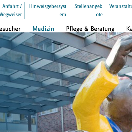
Anfahrt /
Hinweisgebersyst
Stellenangeb
Veranstal
Wegweiser
em
ote
Besucher
Medizin
Pflege & Beratung
Ka