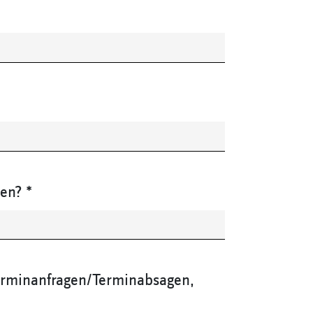
ren?
*
erminanfragen/Terminabsagen,