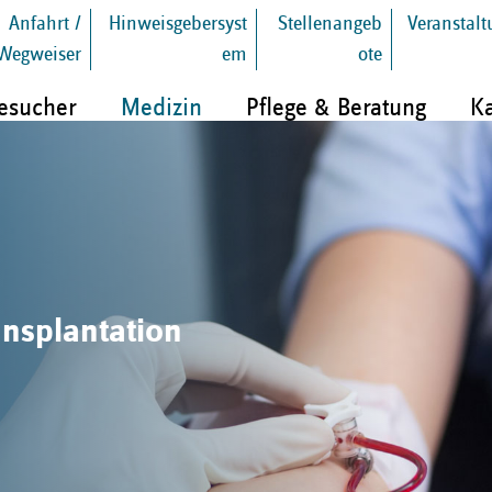
Anfahrt /
Hinweisgebersyst
Stellenangeb
Veranstal
Wegweiser
em
ote
Besucher
Medizin
Pflege & Beratung
Ka
ansplantation