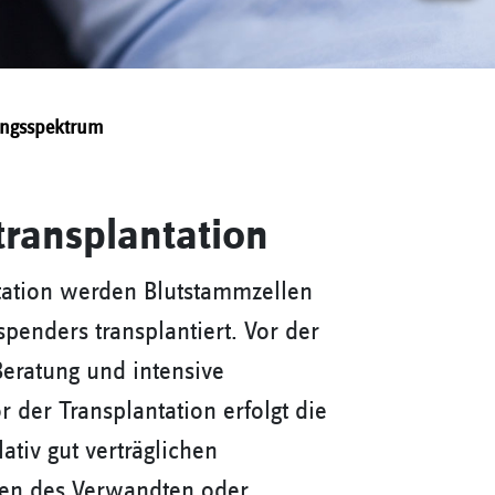
ungsspektrum
transplantation
ntation werden Blutstammzellen
enders transplantiert. Vor der
Beratung und intensive
der Transplantation erfolgt die
ativ gut verträglichen
en des Verwandten oder