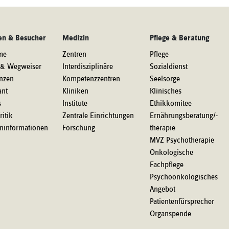
en & Besucher
Medizin
Pflege & Beratung
me
Zentren
Pflege
 & Wegweiser
Interdisziplinäre
Sozialdienst
nzen
Kompetenzzentren
Seelsorge
ant
Kliniken
Klinisches
s
Institute
Ethikkomitee
ritik
Zentrale Einrichtungen
Ernährungsberatung/-
eninformationen
Forschung
therapie
MVZ Psychotherapie
Onkologische
Fachpflege
Psychoonkologisches
Angebot
Patientenfürsprecher
Organspende