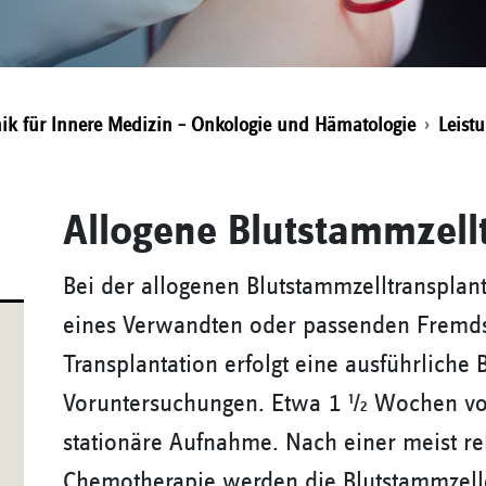
inik für Innere Medizin – Onkologie und Hämatologie
Leist
Allogene Blutstammzell
Bei der allogenen Blutstammzelltranspla
eines Verwandten oder passenden Fremdsp
Transplantation erfolgt eine ausführliche 
Voruntersuchungen. Etwa 1 ½ Wochen vor 
stationäre Aufnahme. Nach einer meist rel
Chemotherapie werden die Blutstammzell