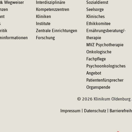
 & Wegweiser
Interdisziplinäre
Sozialdienst
nzen
Kompetenzzentren
Seelsorge
ant
Kliniken
Klinisches
s
Institute
Ethikkomitee
ritik
Zentrale Einrichtungen
Ernährungsberatung/-
eninformationen
Forschung
therapie
MVZ Psychotherapie
Onkologische
Fachpflege
Psychoonkologisches
Angebot
Patientenfürsprecher
Organspende
© 2026 Klinikum Oldenburg
Impressum
|
Datenschutz
|
Barrierefrei