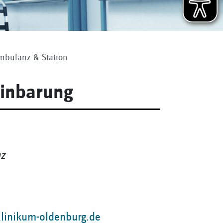
mbulanz & Station
inbarung
z
linikum-oldenburg.de