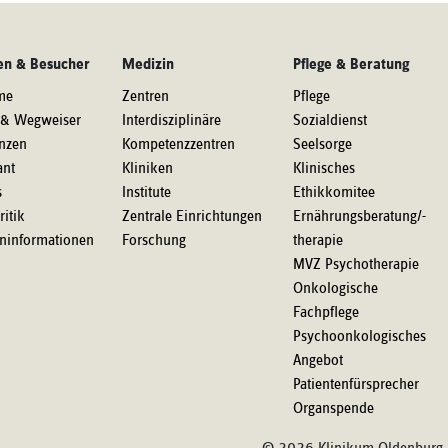
en & Besucher
Medizin
Pflege & Beratung
me
Zentren
Pflege
 & Wegweiser
Interdisziplinäre
Sozialdienst
nzen
Kompetenzzentren
Seelsorge
ant
Kliniken
Klinisches
s
Institute
Ethikkomitee
ritik
Zentrale Einrichtungen
Ernährungsberatung/-
eninformationen
Forschung
therapie
MVZ Psychotherapie
Onkologische
Fachpflege
Psychoonkologisches
Angebot
Patientenfürsprecher
Organspende