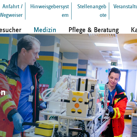
Anfahrt /
Hinweisgebersyst
Stellenangeb
Veranstal
Wegweiser
em
ote
Besucher
Medizin
Pflege & Beratung
Ka
on