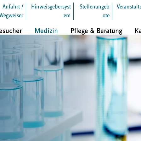
Anfahrt /
Hinweisgebersyst
Stellenangeb
Veranstal
Wegweiser
em
ote
Besucher
Medizin
Pflege & Beratung
Ka