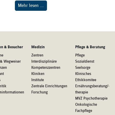
Mehr lesen ...
en & Besucher
Medizin
Pflege & Beratung
me
Zentren
Pflege
 & Wegweiser
Interdisziplinäre
Sozialdienst
nzen
Kompetenzzentren
Seelsorge
ant
Kliniken
Klinisches
s
Institute
Ethikkomitee
ritik
Zentrale Einrichtungen
Ernährungsberatung/-
eninformationen
Forschung
therapie
MVZ Psychotherapie
Onkologische
Fachpflege